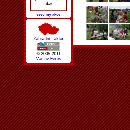
akce
všechny akce
Zahradní traktor
© 2005-2011
Václav Fereš