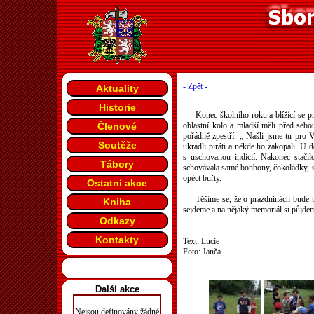
- Zpět -
Aktuality
Historie
Konec školního roku a blížící se prá
Členové
oblastní kolo a mladší měli před seb
pořádně zpestří. „ Našli jsme tu pro V
Soutěže
ukradli piráti a někde ho zakopali. U 
s uschovanou indicií. Nakonec stači
Tábory
schovávala samé bonbony, čokoládky, suš
opéct buřty.
Ostatní akce
Těšíme se, že o prázdninách bude t
Kniha
sejdeme a na nějaký memoriál si půjdem
Odkazy
Kontakty
Text: Lucie
Foto: Janča
Další akce
Nejsou definovány žádné