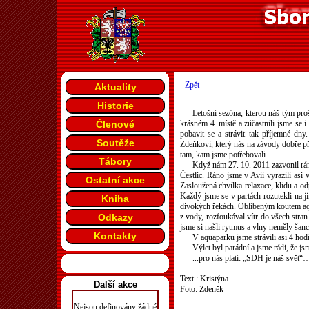
- Zpět -
Aktuality
Historie
Letošní sezóna, kterou náš tým proš
Členové
krásném 4. místě a zúčastnili jsme se i 
pobavit se a strávit tak příjemné dn
Soutěže
Zdeňkovi, který nás na závody dobře při
tam, kam jsme potřebovali.
Tábory
Když nám 27. 10. 2011 zazvonil rán
Čestlic. Ráno jsme v Avii vyrazili asi 
Ostatní akce
Zasloužená chvilka relaxace, klidu a o
Každý jsme se v partách rozutekli na ji
Kniha
divokých řekách. Oblíbeným koutem aqua
Odkazy
z vody, rozfoukával vítr do všech stra
jsme si našli rytmus a vlny neměly šanc
Kontakty
V aquaparku jsme strávili asi 4 hod
Výlet byl parádní a jsme rádi, že js
...pro nás platí: „SDH je náš svět“
Text : Kristýna
Další akce
Foto: Zdeněk
Nejsou definovány žádné