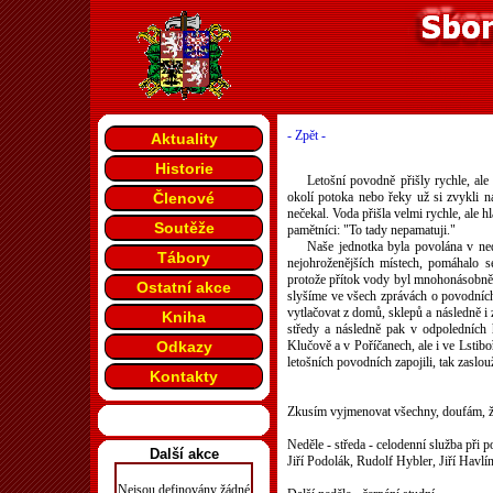
- Zpět -
Aktuality
Historie
Letošní povodně přišly rychle, ale
Členové
okolí potoka nebo řeky už si zvykli n
nečekal. Voda přišla velmi rychle, ale h
Soutěže
pamětníci: "To tady nepamatuji."
Naše jednotka byla povolána v ned
Tábory
nejohroženějších místech, pomáhalo s
protože přítok vody byl mnohonásobně 
Ostatní akce
slyšíme ve všech zprávách o povodních
vytlačovat z domů, sklepů a následně i 
Kniha
středy a následně pak v odpoledních 
Odkazy
Klučově a v Poříčanech, ale i ve Lstibo
letošních povodních zapojili, tak zaslo
Kontakty
Zkusím vyjmenovat všechny, doufám, 
Neděle - středa - celodenní služba při 
Další akce
Jiří Podolák, Rudolf Hybler, Jiří Havl
Nejsou definovány žádné