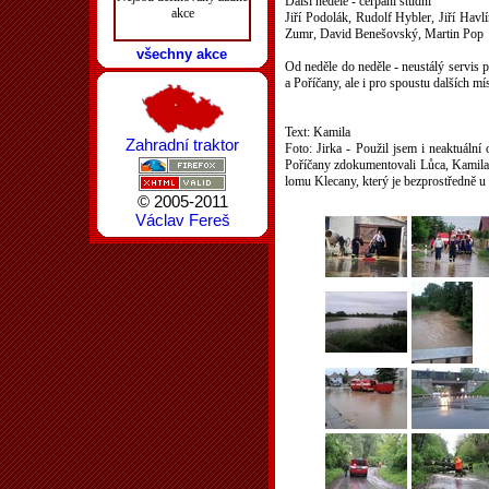
Další neděle - čerpání studní
akce
Jiří Podolák, Rudolf Hybler, Jiří Ha
Zumr, David Benešovský, Martin Pop
všechny akce
Od neděle do neděle - neustálý servis p
a Poříčany, ale i pro spoustu dalších mí
Text: Kamila
Zahradní traktor
Foto: Jirka - Použil jsem i neaktuální
Poříčany zdokumentovali Lůca, Kamila 
lomu Klecany, který je bezprostředně 
© 2005-2011
Václav Fereš