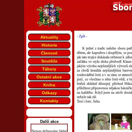
- Zpět -
Aktuality
Historie
K jedné z tradic našeho sboru patř
Členové
dětem, ale kupodivu i dospělým, se po
jak tato trojice dokázala strhnout k zá
Soutěže
začátku ve stylu diska předvedl Klaun
jakým výrobu nejrůznějších výtvorů sled
Tábory
za chvíli hemžila nejrůznějšími barev
rozdovádění čerti a v tu ránu se atmosfé
Ostatní akce
jistý, co všechno o něm čerti vědí, a 
řetězů zklidnil důstojný příchod Miku
Kniha
příležitost připravenou nějakou básničk
Odkazy
na každého. Když jsem na závěr dostal
nebylo tak zlé.
Kontakty
Text i foto: Jirka
Další akce
Nejsou definovány žádné