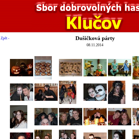
Dušičková párty
 Zpět -
08.11.2014