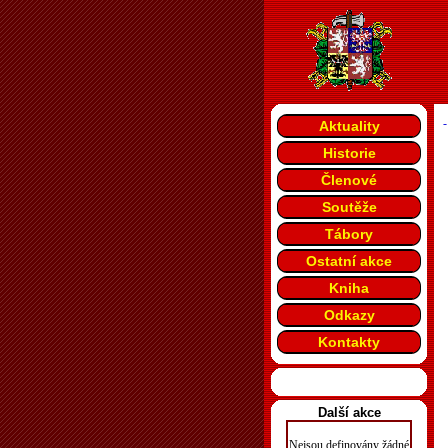
-
Aktuality
Historie
Členové
Soutěže
Tábory
Ostatní akce
Kniha
Odkazy
Kontakty
Další akce
Nejsou definovány žádné