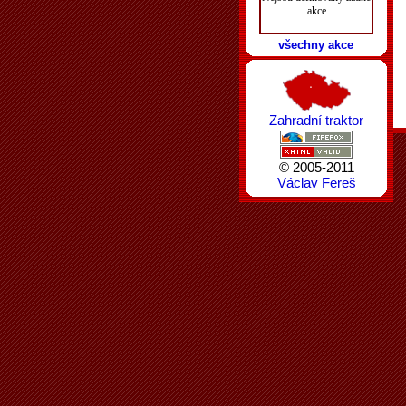
akce
všechny akce
Zahradní traktor
© 2005-2011
Václav Fereš