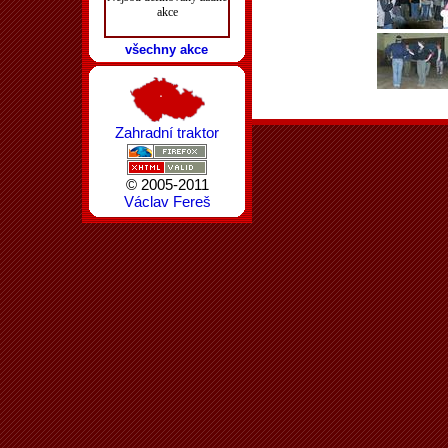
akce
všechny akce
Zahradní traktor
© 2005-2011
Václav Fereš