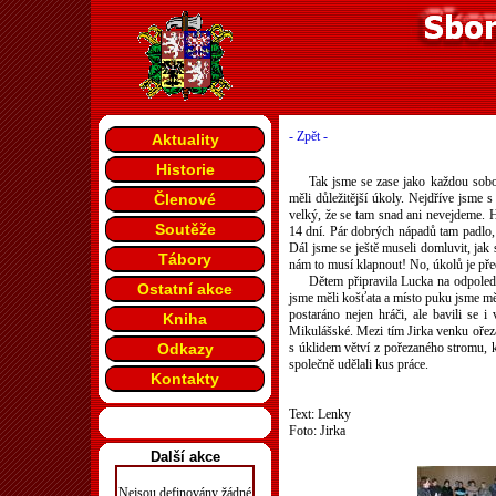
- Zpět -
Aktuality
Historie
Tak jsme se zase jako každou sobot
Členové
měli důležitější úkoly. Nejdříve jsme
velký, že se tam snad ani nevejdeme. 
Soutěže
14 dní. Pár dobrých nápadů tam padlo,
Dál jsme se ještě museli domluvit, jak 
Tábory
nám to musí klapnout! No, úkolů je pře
Dětem připravila Lucka na odpoledn
Ostatní akce
jsme měli košťata a místo puku jsme měl
postaráno nejen hráči, ale bavili se 
Kniha
Mikulášské. Mezi tím Jirka venku ořez
Odkazy
s úklidem větví z pořezaného stromu, k
společně udělali kus práce.
Kontakty
Text: Lenky
Foto: Jirka
Další akce
Nejsou definovány žádné