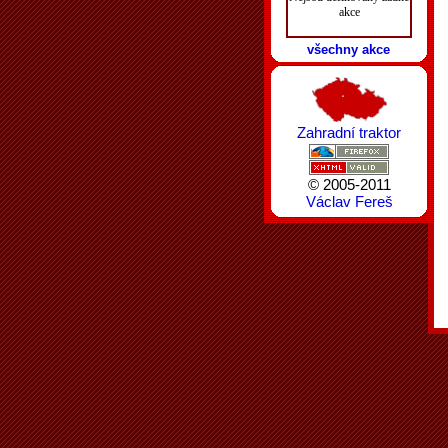
akce
všechny akce
Zahradní traktor
© 2005-2011
Václav Fereš