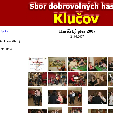
Hasičský ples 2007
 Zpět -
24.03.2007
ez komentáře :-)
oto: Jirka