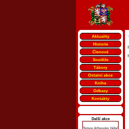
-
Aktuality
Historie
B
Členové
F
Soutěže
Tábory
Ostatní akce
Kniha
Odkazy
Kontakty
Další akce
Nejsou definovány žádné