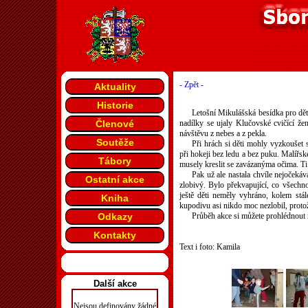
- Zpět -
Aktuality
Historie
Letošní Mikulášská besídka pro děti
Členové
nadílky se ujaly Klučovské cvičící že
návštěvu z nebes a z pekla.
Soutěže
Při hrách si děti mohly vyzkoušet 
při hokeji bez ledu a bez puku. Malířsk
Tábory
musely kreslit se zavázanýma očima. Ti n
Pak už ale nastala chvíle nejočekáva
Ostatní akce
zlobivý. Bylo překvapující, co všechn
ještě děti neměly vyhráno, kolem stál
Kniha
kupodivu asi nikdo moc nezlobil, protož
Odkazy
Průběh akce si můžete prohlédnout 
Kontakty
Text i foto: Kamila
Další akce
Nejsou definovány žádné