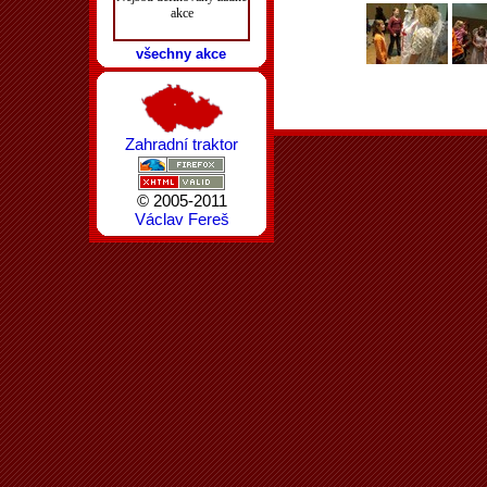
akce
všechny akce
Zahradní traktor
© 2005-2011
Václav Fereš