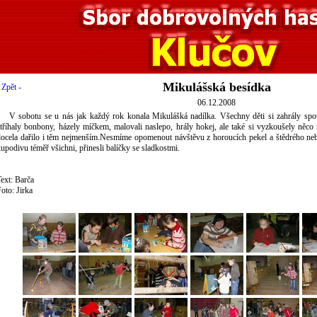
Mikulášská besídka
 Zpět -
06.12.2008
V sobotu se u nás jak každý rok konala Mikulášká nadílka. Všechny děti si zahrály spous
tříhaly bonbony, házely míčkem, malovali naslepo, hrály hokej, ale také si vyzkoušely něco 
docela dařilo i těm nejmenším.Nesmíme opomenout návštěvu z horoucích pekel a štědrého nebe
upodivu téměř všichni, přinesli balíčky se sladkostmi.
ext: Barča
oto: Jirka