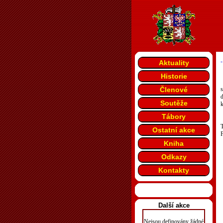
-
Aktuality
Historie
Členové
s
Soutěže
k
Tábory
T
Ostatní akce
F
Kniha
Odkazy
Kontakty
Další akce
Nejsou definovány žádné