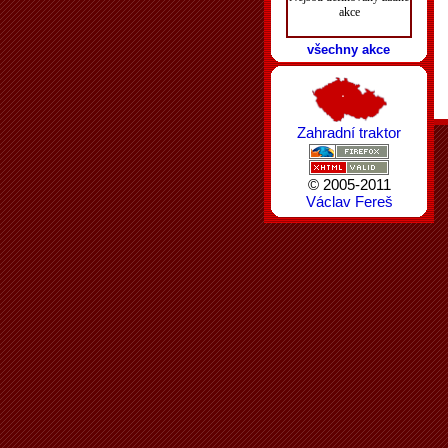
akce
všechny akce
Zahradní traktor
© 2005-2011
Václav Fereš