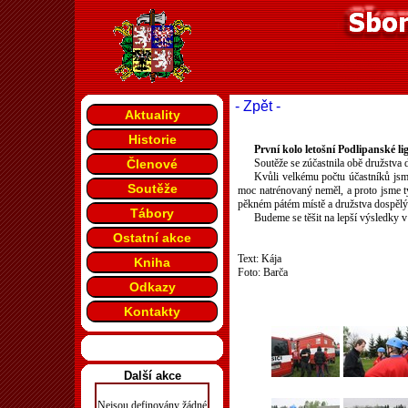
- Zpět -
Aktuality
Historie
První kolo letošní Podlipanské li
Členové
Soutěže se zúčastnila obě družstva d
Kvůli velkému počtu účastníků jsme
Soutěže
moc natrénovaný neměl, a proto jsme ty
pěkném pátém místě a družstva dospělých
Tábory
Budeme se těšit na lepší výsledky v
Ostatní akce
Text: Kája
Kniha
Foto: Barča
Odkazy
Kontakty
Další akce
Nejsou definovány žádné