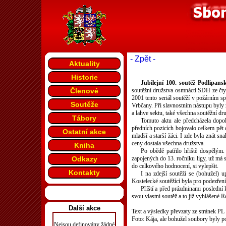
- Zpět -
Aktuality
Historie
Jubilejní 100. soutěž Podlipansk
Členové
soutěžní družstva osmnácti SDH ze čtyř
2001 tento seriál soutěží v požárním
Soutěže
Vrbčany. Při slavnostním nástupu byly
a lahve sektu, také všechna soutěžní dru
Tábory
Tomuto aktu ale předcházela dopole
předních pozicích bojovalo celkem pět d
Ostatní akce
mladší a starší žáci. I zde byla znát s
ceny dostala všechna družstva.
Kniha
Po obědě patřilo hřiště dospělým.
Odkazy
zapojených do 13. ročníku ligy, už má s
do celkového hodnocení, si vylepšit.
Kontakty
I na zdejší soutěži se (bohužel) u
Kostelecké soutěžící byla pro podezřen
Příští a před prázdninami poslední 
svou vlastní soutěž a to již vyhlášené Ros
Další akce
Text a výsledky převzaty ze stránek PL
Foto: Kája, ale bohužel soubory byly 
Nejsou definovány žádné