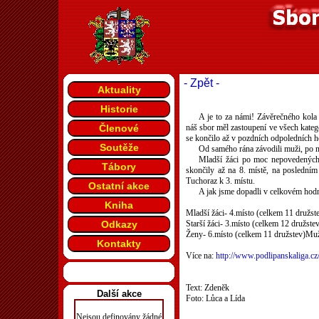
- Zpět -
Aktuality
Historie
A je to za námi! Závěrečného kola 
Členové
náš sbor měl zastoupení ve všech katego
se končilo až v pozdních odpoledních h
Soutěže
Od samého rána závodili muži, po ni
Mladší žáci po moc nepovedených p
Tábory
skončily až na 8. místě, na poslední
Tuchoraz k 3. místu.
Ostatní akce
A jak jsme dopadli v celkovém hodn
Kniha
Mladší žáci- 4.místo (celkem 11 družst
Odkazy
Starší žáci- 3.místo (celkem 12 družste
Ženy- 6.místo (celkem 11 družstev)Muž
Kontakty
Více na:
http://www.podlipanskaliga.cz
Text: Zdeněk
Další akce
Foto: Lůca a Lída
Nejsou definovány žádné