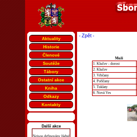
- Zpět -
Aktuality
Historie
Členové
Muži
Soutěže
1. Klučov - dorost
2. Klučov
Tábory
3. Vrbčany
Ostatní akce
4. Poříčany
5. Tuklaty
Kniha
6. Nová Ves
Odkazy
Kontakty
Další akce
Nejsou definovány žádné