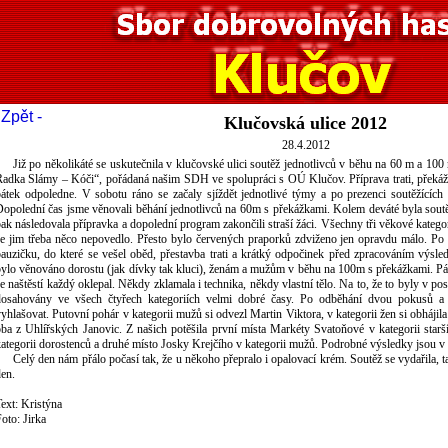
 Zpět -
Klučovská ulice 2012
28.4.2012
Již po několikáté se uskutečnila v klučovské ulici soutěž jednotlivců v běhu na 60 m a 
adka Slámy – Kóči“, pořádaná našim SDH ve spolupráci s OÚ Klučov. Příprava trati, překážek
átek odpoledne. V sobotu ráno se začaly sjíždět jednotlivé týmy a po prezenci soutěžících 
opolední čas jsme věnovali běhání jednotlivců na 60m s překážkami. Kolem deváté byla soutě
ak následovala přípravka a dopolední program zakončili straší žáci. Všechny tři věkové kateg
se jim třeba něco nepovedlo. Přesto bylo červených praporků zdviženo jen opravdu málo. Po
auzičku, do které se vešel oběd, přestavba trati a krátký odpočinek před zpracováním výsle
ylo věnováno dorostu (jak dívky tak kluci), ženám a mužům v běhu na 100m s překážkami. Pár
e naštěstí každý oklepal. Někdy zklamala i technika, někdy vlastní tělo. Na to, že to byly v p
dosahovány ve všech čtyřech kategoriích velmi dobré časy. Po odběhání dvou pokusů a 
yhlašovat. Putovní pohár v kategorii mužů si odvezl Martin Viktora, v kategorii žen si obhájil
oba z Uhlířských Janovic. Z našich potěšila první místa Markéty Svatoňové v kategorii sta
ategorii dorostenců a druhé místo Josky Krejčího v kategorii mužů. Podrobné výsledky jsou v 
Celý den nám přálo počasí tak, že u někoho přepralo i opalovací krém. Soutěž se vydařila, 
en.
ext: Kristýna
oto: Jirka