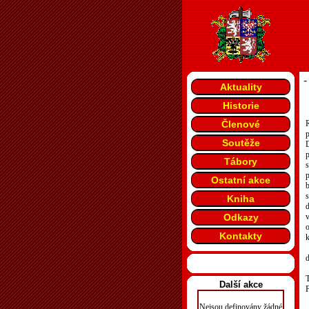
-
Aktuality
Historie
Členové
R
p
Soutěže
D
p
Tábory
p
Ostatní akce
b
s
Kniha
Odkazy
v
Kontakty
k
d
T
Další akce
F
Nejsou definovány žádné