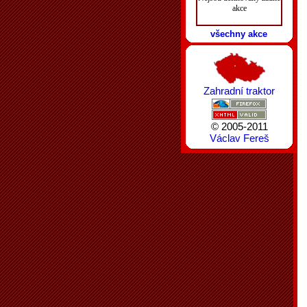
akce
všechny akce
Zahradní traktor
© 2005-2011
Václav Fereš