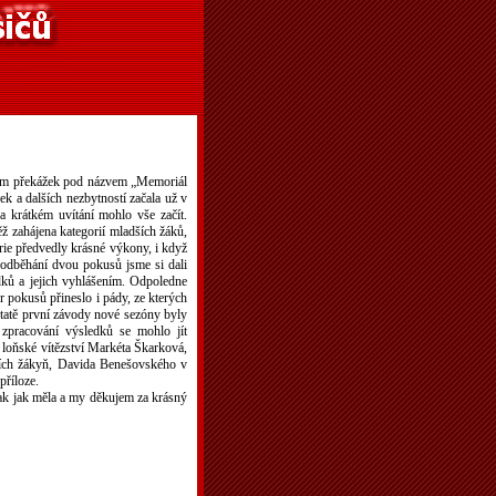
100 m překážek pod názvem „Memoriál
 a dalších nezbytností začala už v
a krátkém uvítání mohlo vše začít.
ž zahájena kategorií mladších žáků,
orie předvedly krásné výkony, i když
 odběhání dvou pokusů jsme si dali
dků a jejich vyhlášením. Odpoledne
 pokusů přineslo i pády, ze kterých
ostatě první závody nové sezóny byly
zpracování výsledků se mohlo jít
a loňské vítězství Markéta Škarková,
rších žákyň, Davida Benešovského v
příloze.
tak jak měla a my děkujem za krásný