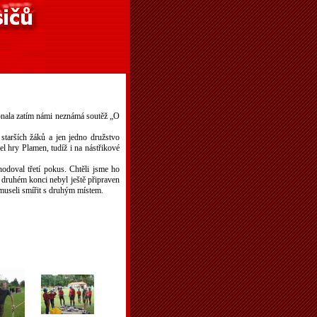
konala zatím námi neznámá soutěž „O
 starších žáků a jen jedno družstvo
el hry Plamen, tudíž i na nástřikové
odoval třetí pokus. Chtěli jsme ho
na druhém konci nebyl ještě připraven
 museli smířit s druhým místem.