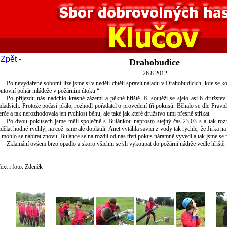
 Zpět -
Drahobudice
26.8.2012
Po nevydařené sobotní lize jsme si v neděli chtěli spravit náladu v Drahobudicích, kde se 
putovní pohár mládeže v požárním útoku.“
Po příjezdu nás nadchlo krásné zázemí a pěkné hřiště. K soutěži se sjelo asi 6 družstev
ladších. Protože počasí přálo, rozhodl pořadatel o provedení tří pokusů. Běhalo se dle Pravid
erče a tak nerozhodovala jen rychlost běhu, ale také jak které družstvo umí přesně stříkat.
Po dvou pokusech jsme měli společně s Bulánkou naprosto stejný čas 23,03 s a tak rozh
dělat hodně rychlý, na což jsme ale doplatili. Anet vytáhla savici z vody tak rychle, že Jirka 
 mohlo se nabírat znovu. Bulánce se na rozdíl od nás třetí pokus náramně vyvedl a tak jsme se
Zklamání ovšem brzo opadlo a skoro všichni se šli vykoupat do požární nádrže vedle hřiště.
ext i foto: Zdeněk