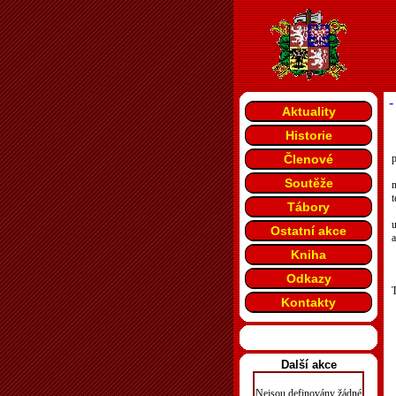
-
Aktuality
Historie
Členové
Soutěže
m
t
Tábory
u
Ostatní akce
a
Kniha
Odkazy
T
Kontakty
Další akce
Nejsou definovány žádné