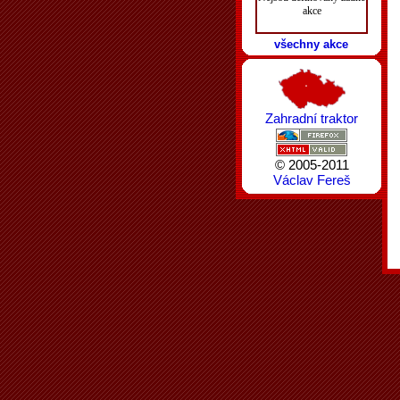
akce
všechny akce
Zahradní traktor
© 2005-2011
Václav Fereš