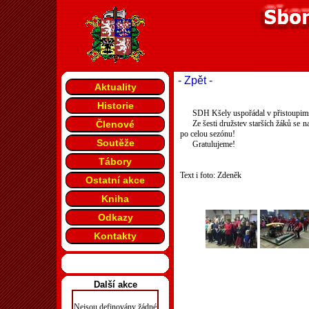
- Zpět -
Aktuality
Historie
SDH Kšely uspořádal v přistoupims
Členové
Ze šesti družstev starších žáků se n
po celou sezónu!
Soutěže
Gratulujeme!
Tábory
Text i foto: Zdeněk
Ostatní akce
Kniha
Odkazy
Kontakty
Další akce
Nejsou definovány žádné