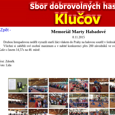
 Zpět -
Memoriál Marty Habadové
8.11.2015
Druhou listopadovou neděli vyrazili starší žáci vlakem do Prahy na halovou soutěž v šedesát
Všichni si zaběhli své osobní maximum a v nabité konkurenci přes 200 závodníků ve své
aše s časem 14,57s na 46. místě.
Text: Zdeněk
oto: Lída