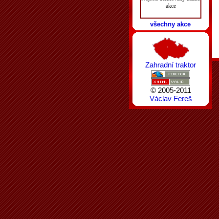
akce
všechny akce
Zahradní traktor
© 2005-2011
Václav Fereš