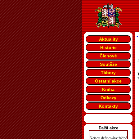
-
Aktuality
Historie
Členové
K
Soutěže
Tábory
F
Ostatní akce
Kniha
Odkazy
Kontakty
Další akce
Nejsou definovány žádné