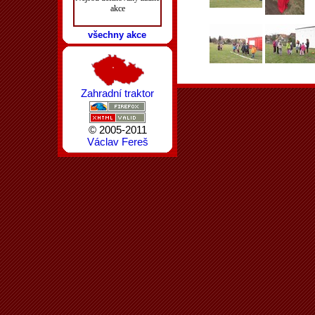
akce
všechny akce
Zahradní traktor
© 2005-2011
Václav Fereš