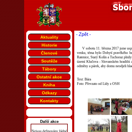
- Zpět -
Aktuality
Historie
V sobotu 11. března 2017 jsme uspoř
Členové
venku, téma bylo Dobytí pravěkého hr
Ratenice, Starý Kolín a Tuchoraz plnily
Soutěže
území Klučova - Slovanském hradišti 
odměny a párek, aby domu neodjeli hla
Tábory
Ostatní akce
Text: Bára
Foto: Převzato od Lídy z OSH
Kniha
Odkazy
Kontakty
Další akce
Nejsou definovány žádné