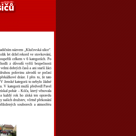
radičním názvem „Klučovská ulice“.
lik let držel rekord ve stovkování,
upeřili celkem v 6 kategoriích. Po
hodli z důvodů vyšší bezpečnosti
velmi dobrých časů a ani starší žáci
o druhou polovinu závodů se počasí
řekážkové dráze. I přes to, že tato
. V ženské kategorii to nebylo žádné
u. V kategorii mužů předvedl Pavel
 získal pohár – Kóča, který věnovala
a každý rok ho získá ten opravdu
 našich družstev, včetně překonání
přiložených souborech a atmosféru