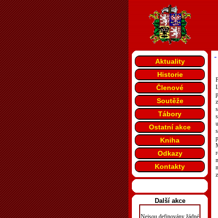
-
Aktuality
Historie
P
Členové
L
Soutěže
s
Tábory
u
Ostatní akce
s
Kniha
M
Odkazy
n
Kontakty
z
Další akce
Nejsou definovány žádné