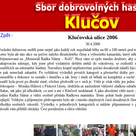
 Zpět -
Klučovská ulice 2006
30.4.2006
oslední dubnovou neděli jsme stejně jako každý rok uspořádali běhy na 60 a 100 metrů pod t
etos byla ale tato akce na počest našeho dlouholetého člena a výborného kamaráda, který něko
přejmenovaná na „Memoriál Radka Slámy – Kóči“. Brzy ráno se sjelo mnoho družstev, aby so
zahajovacím nástupu, kdy jsme před vydatným deštěm utekli do sokolovny, se rozhodčí s
outěžících na odstranění kladiny. Navzdory krajně nepříznivému počasí dosahovali mladší žáci 
se pak nenechali zahanbit. Po vyhlášení výsledků prvních kategorií a přestavění dráhy pr
moudřilo a dokonce se usmálo i sluníčko a tak ženy i muži už běhali na kompletní a suché p
outěž byla první po dlouhé zimě, všichni předvedli co v nich je. Vítěz je však vždy jen jeden
překvapení – Monika Hůlová z Pískové Lhoty, obdržela za zasloužené vítězství sladkou odměn
aňas, tak jako již několikrát, co umí a ani v Klučově nezklamal. A jako absolutní vítěz navíc
rodina Radka Slámy a vítězi osobně předala Radkova maminka. Tento pohár bude putovní 
ejlepší. Velikým a příjemným překvapením bylo ale i mnoho zlepšených časů dosažených členy
několika osobních rekordů. Výsledky v jednotlivých kategoriích si můžete připomenout v 
ávodů vám přiblíží obrázky. Čest poraženým a sláva vítězům