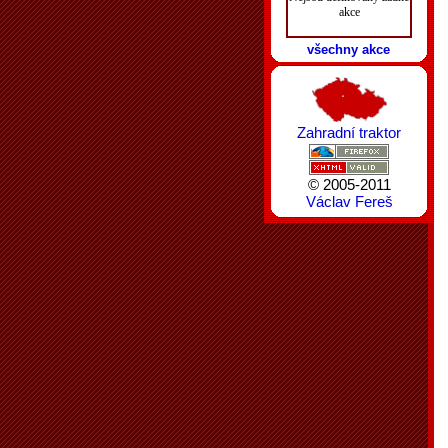
akce
všechny akce
Zahradní traktor
© 2005-2011
Václav Fereš