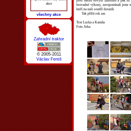
před naším novým zázemím a pak už jsm
akce
bezvadné výkony, zavzpomínali jsme na
kteří na naši soutěž dorazili.
Tak příští rok zas.
všechny akce
Text Lucka a Kamila
Foto Jirka
Zahradní traktor
© 2005-2011
Václav Fereš