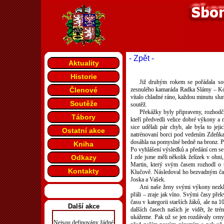
- Zpět -
Aktuality
Historie
Již druhým rokem se pořádala so
Členové
zesnulého kamaráda Radka Slámy – Kóč
vítalo chladné ráno, každou minutu sluní
Soutěže
soutěž.
Překážky byly připraveny, rozhodčí
Tábory
kteří předvedli velice dobré výkony a
sice udělali pár chyb, ale byla to jeji
Ostatní akce
natrénovaní borci pod vedením Zdeňk
dosáhla na pomyslné bedně na bronz. Pr
Kniha
Po vyhlášení výsledků a předání cen se 
Odkazy
I zde jsme měli několik želízek v ohn
Martin, který svým časem rozhodl o t
Kontakty
Klučově. Následoval ho bezvadným čase
Joska a Vašek.
Ani naše ženy svými výkony nezkl
přáli – zraje jak víno. Svými časy přek
času v kategorii starších žáků, ale na 
Další akce
dalších časech našich je vidět, že tr
ukážeme. Pak už se jen rozdávaly ceny,
Nejsou definovány žádné