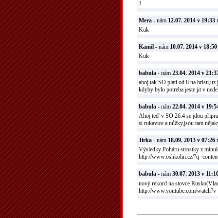
J.
Mera
- nám
12.07. 2014 v 19:33
n
Kuk
Kamil
- nám
10.07. 2014 v 18:50
Kuk
babula
- nám
23.04. 2014 v 21:3
ahoj tak SO plati od 8 na hristi,uz
kdyby bylo potreba jeste jit v nedel
babula
- nám
22.04. 2014 v 19:5
Ahoj teď v SO 26.4 se jdou připrav
si rukavice a nůžky,jsou tam nějak
Jirka
- nám
18.09. 2013 v 07:26
n
Výsledky Poháru strostky z minul
http://www.oshkolin.cz/?q=conten
babula
- nám
30.07. 2013 v 11:1
nový rekord na stovce Rusko(Vlad
http://www.youtube.com/watch