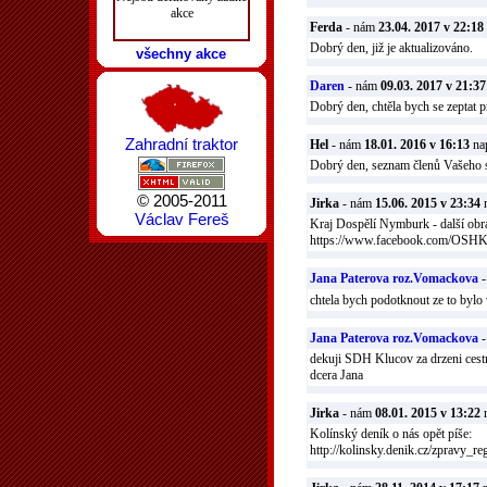
akce
Ferda
- nám
23.04. 2017 v 22:18
Dobrý den, již je aktualizováno.
všechny akce
Daren
- nám
09.03. 2017 v 21:37
Dobrý den, chtěla bych se zeptat p
Zahradní traktor
Hel
- nám
18.01. 2016 v 16:13
nap
Dobrý den, seznam členů Vašeho sb
© 2005-2011
Jirka
- nám
15.06. 2015 v 23:34
n
Václav Fereš
Kraj Dospělí Nymburk - další o
https://www.facebook.com/OSHK
Jana Paterova roz.Vomackova
chtela bych podotknout ze to byl
Jana Paterova roz.Vomackova
dekuji SDH Klucov za drzeni cestn
dcera Jana
Jirka
- nám
08.01. 2015 v 13:22
n
Kolínský deník o nás opět píše:
http://kolinsky.denik.cz/zpravy_re