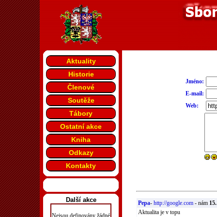
Aktuality
Historie
Jméno:
Členové
E-mail:
Soutěže
Web:
Tábory
Ostatní akce
Kniha
Odkazy
Kontakty
Další akce
Pepa
-
http://google.com
- nám
15.
Aktualita je v topu
Nejsou definovány žádné