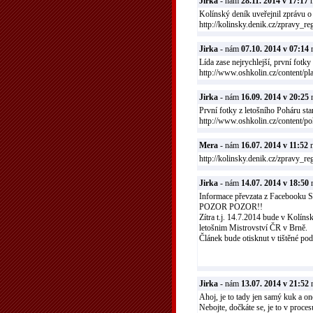
Jirka
- nám
28.11. 2014 v 17:17
n
Kolínský deník uveřejnil zprávu 
http://kolinsky.denik.cz/zpravy_r
Jirka
- nám
07.10. 2014 v 07:14
n
Lída zase nejrychlejší, první fot
http://www.oshkolin.cz/content/
Jirka
- nám
16.09. 2014 v 20:25
n
První fotky z letošního Poháru st
http://www.oshkolin.cz/content/po
Mera
- nám
16.07. 2014 v 11:52
n
http://kolinsky.denik.cz/zpravy_re
Jirka
- nám
14.07. 2014 v 18:50
n
Informace převzata z Facebooku
POZOR POZOR!!
Zítra t.j. 14.7.2014 bude v Kolíns
letošnim Mistrovství ČR v Brně.
Článek bude otisknut v tištěné po
Jirka
- nám
13.07. 2014 v 21:52
n
Ahoj, je to tady jen samý kuk a on
Nebojte, dočkáte se, je to v proces