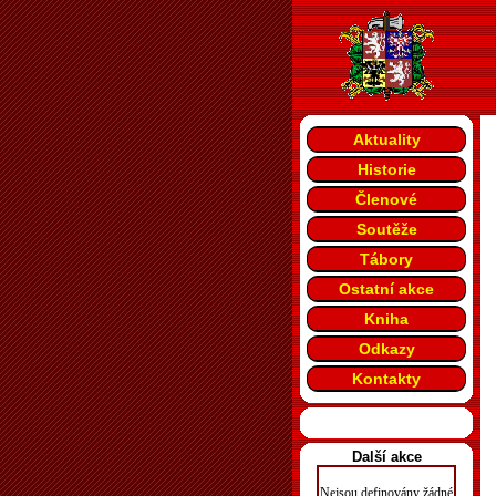
Aktuality
Historie
Členové
Soutěže
Tábory
Ostatní akce
Kniha
Odkazy
Kontakty
Další akce
Nejsou definovány žádné