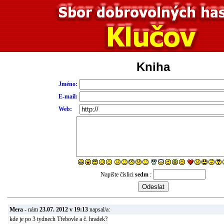
Kniha
Jméno:
E-mail:
Web:
Napište číslici
sedm
:
Mera
- nám
23.07. 2012 v 19:13
napsal/a:
kde je po 3 tydnech Třebovle a č. hradek?