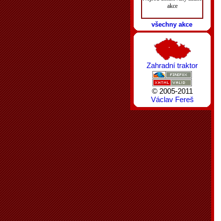
akce
všechny akce
Zahradní traktor
© 2005-2011
Václav Fereš