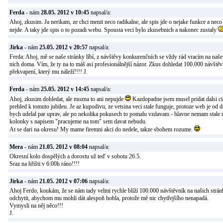
Ferda
- nám
28.05. 2012 v 10:45
napsal/a:
Ahoj, zkusim. Ja nerikam, ze chci menit neco radikalne, ale spis jde o nejake funkce a neco
nejde. A taky jde spis o to pozadi webu. Spousta veci bylo zkusebnich a nakonec zustaly
Jirka
- nám
25.05. 2012 v 20:57
napsal/a:
Ferda: Ahoj, mě se naše stránky líbí, z návštěvy konkurenčních se vždy rád vracím na naše
nich doma. Vím, že ty na to máš asi profesionálnější názor. Zkus dohledat 100.000 návště
překvapení, který mu náleží!!!! J.
Ferda
- nám
25.05. 2012 v 14:45
napsal/a:
Ahoj, zkusim dohledat, ale mozna to ani nepujde
Kazdopadne jsem musel pridat dalsi ci
prehled k tomuto jubileu. Je az kupodivu, ze vetsina veci stale funguje, protoze web je od do
bych udelal par uprav, ale po nekolika pokusech to pomalu vzdavam - hlavne nemam stale 
kolonky s napisem "pracujeme na tom" sem davat nebudu.
At se dari na okresu! My mame firemni akci do nedele, takze sbohem rozume.
Mera
- nám
21.05. 2012 v 08:04
napsal/a:
Okresní kolo dospělých a dorostu už teď v sobotu 26.5.
Sraz na hřišti:v 6:00h ráno!!!!
Jirka
- nám
21.05. 2012 v 07:06
napsal/a:
Ahoj Ferdo, koukám, že se nám tady velmi rychle blíží 100.000 návštěvník na našich strán
odchytit, abychom mu mohli dát alespoň hobla, protože mě nic chytřejšího nenapadá.
Vymysli na něj něco!!!
J.