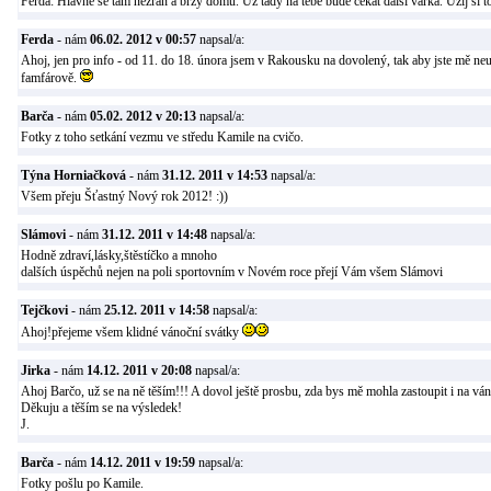
Ferda: Hlavně se tam nezraň a brzy domů. Už tady na tebe bude čekat další várka. Užij si t
Ferda
- nám
06.02. 2012 v 00:57
napsal/a:
Ahoj, jen pro info - od 11. do 18. února jsem v Rakousku na dovolený, tak aby jste mě ne
famfárově.
Barča
- nám
05.02. 2012 v 20:13
napsal/a:
Fotky z toho setkání vezmu ve středu Kamile na cvičo.
Týna Horniačková
- nám
31.12. 2011 v 14:53
napsal/a:
Všem přeju Šťastný Nový rok 2012! :))
Slámovi
- nám
31.12. 2011 v 14:48
napsal/a:
Hodně zdraví,lásky,štěstíčko a mnoho
dalších úspěchů nejen na poli sportovním v Novém roce přejí Vám všem Slámovi
Tejčkovi
- nám
25.12. 2011 v 14:58
napsal/a:
Ahoj!přejeme všem klidné vánoční svátky
Jirka
- nám
14.12. 2011 v 20:08
napsal/a:
Ahoj Barčo, už se na ně těším!!! A dovol ještě prosbu, zda bys mě mohla zastoupit i na ván
Děkuju a těším se na výsledek!
J.
Barča
- nám
14.12. 2011 v 19:59
napsal/a:
Fotky pošlu po Kamile.