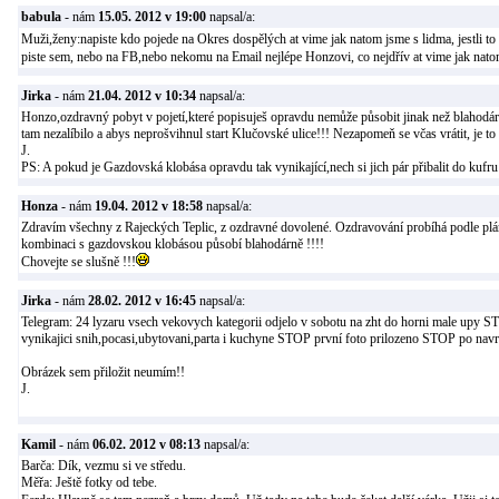
babula
- nám
15.05. 2012 v 19:00
napsal/a:
Muži,ženy:napiste kdo pojede na Okres dospělých at vime jak natom jsme s lidma, jestli 
piste sem, nebo na FB,nebo nekomu na Email nejlépe Honzovi, co nejdřív at vime jak nat
Jirka
- nám
21.04. 2012 v 10:34
napsal/a:
Honzo,ozdravný pobyt v pojetí,které popisuješ opravdu nemůže působit jinak než blahodá
tam nezalíbilo a abys neprošvihnul start Klučovské ulice!!! Nezapomeň se včas vrátit, je to 
J.
PS: A pokud je Gazdovská klobása opravdu tak vynikající,nech si jich pár přibalit do kufr
Honza
- nám
19.04. 2012 v 18:58
napsal/a:
Zdravím všechny z Rajeckých Teplic, z ozdravné dovolené. Ozdravování probíhá podle plán
kombinaci s gazdovskou klobásou působí blahodárně !!!!
Chovejte se slušně !!!
Jirka
- nám
28.02. 2012 v 16:45
napsal/a:
Telegram: 24 lyzaru vsech vekovych kategorii odjelo v sobotu na zht do horni male upy S
vynikajici snih,pocasi,ubytovani,parta i kuchyne STOP první foto prilozeno STOP po na
Obrázek sem přiložit neumím!!
J.
Kamil
- nám
06.02. 2012 v 08:13
napsal/a:
Barča: Dík, vezmu si ve středu.
Měřa: Ještě fotky od tebe.