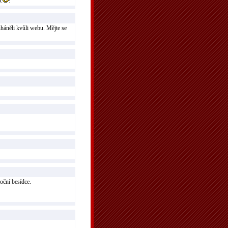
o.
!
uháněli kvůli webu. Mějte se
oční besídce.