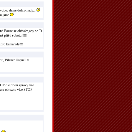
to vubec dame dohromady...
om jsme
rně.Pouze se obávám,aby se Ti
už příští sobotu!!!!!
u pro kamarády!!!
u, Pilsner Urquell v
TOP dle prvni zpravy vse
vratu obrazku vice STOP