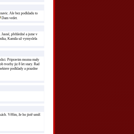
 navic. Ale bez podkladu to
Dam vedet.
. Jasné, přehledné a jsme v
vníka, Kamila už vymyslela
slici. Pripravim mozna maly
b tvorby jiz 8 let stary. Rad
nektere podklady a prazdne
kách. Věřím, že ho jistě umíš