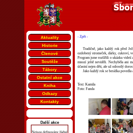
- Zpět -
Aktuality
Historie
Tradičně, jako každý rok před Jež
Členové
ozdobený stromeček, dárky, cukroví, vo
Program jsme rozšířili o ukázku videií 
Soutěže
mnozí ještě neviděli. Nechyběla ani m
účastní nejen děti, ale už odrostlý doros
Tábory
Jako každý rok se besídka povedla a
Ostatní akce
Text: Kamila
Kniha
Foto: Fanda
Odkazy
Kontakty
Další akce
Nejsou definovány žádné