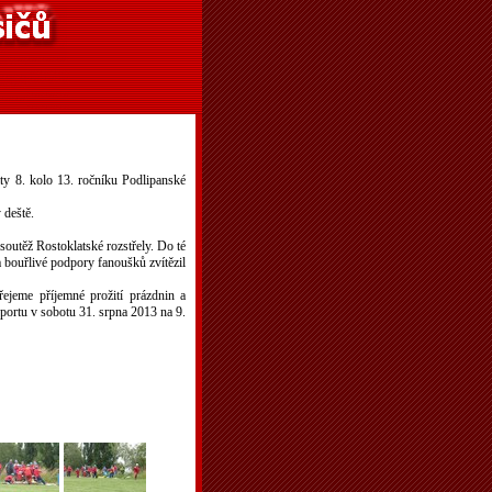
ty 8. kolo 13. ročníku Podlipanské
 deště.
u soutěž Rostoklatské rozstřely. Do té
za bouřlivé podpory fanoušků zvítězil
řejeme příjemné prožití prázdnin a
sportu v sobotu 31. srpna 2013 na 9.