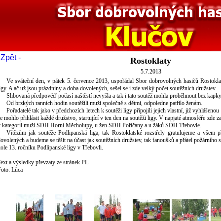
 Zpět -
Rostoklaty
5.7.2013
Ve sváteční den, v pátek 5. července 2013, uspořádal Sbor dobrovolných hasičů Rostokla
igy. A ač už jsou prázdniny a doba dovolených, sešel se i zde velký počet soutěžních družstev.
Slibovaná předpověď počasí naštěstí nevyšla a tak i tato soutěž mohla proběhnout bez kapky
Od brzkých ranních hodin soutěžili muži společně s dětmi, odpoledne patřilo ženám.
Pořadatelé tak jako v předchozích letech k soutěži ligy připojili jejich vlastní, již vyhlášeno
e mohlo přihlásit každé družstvo, startující v ten den na soutěži ligy. V napjaté atmosféře zde 
v kategorii muži SDH Horní Měcholupy, u žen SDH Poříčany a u žáků SDH Třebovle.
Vítězům jak soutěže Podlipanská liga, tak Rostoklatské rozstřely gratulujeme a všem p
ovolených a budeme se těšit na účast jak soutěžních družstev, tak fanoušků a přátel požárního 
ole 13. ročníku Podlipanské ligy v Třebovli.
ext a výsledky převzaty ze stránek PL
Foto: Lůca