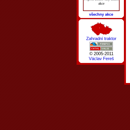
akce
všechny akce
Zahradní traktor
© 2005-2011
Václav Fereš