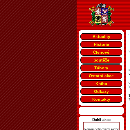
-
Aktuality
Historie
Členové
l
Soutěže
Tábory
s
Ostatní akce
d
Kniha
k
Odkazy
T
Kontakty
Další akce
Nejsou definovány žádné