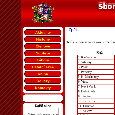
- Zpět -
Aktuality
Historie
Kvůli defektu na sacím koši, se mužům 
Členové
Muži
Soutěže
1. Klučov - dorost
Tábory
2. Vrbčany
Ostatní akce
3. Pňov
4. Poříčany
Kniha
5. H. Měcholupy
Odkazy
6. Vitice
7. Nová Ves I.
Kontakty
8. Dobré Pole
9. Tismice
10. Přehvozdí
Další akce
11. Tuchoraz
12. Klučov
Nejsou definovány žádné