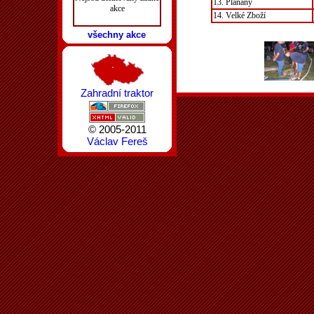
13. Plaňany
akce
14. Velké Zboží
všechny akce
Zahradní traktor
© 2005-2011
Václav Fereš