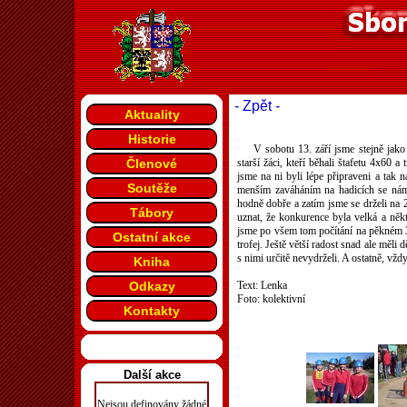
- Zpět -
Aktuality
Historie
V sobotu 13. září jsme stejně jako
Členové
starší žáci, kteří běhali štafetu 4x60 
jsme na ni byli lépe připraveni a tak 
Soutěže
menším zaváháním na hadicích se nám 
hodně dobře a zatím jsme se drželi na 2
Tábory
uznat, že konkurence byla velká a někte
jsme po všem tom počítání na pěkném 3
Ostatní akce
trofej. Ještě větší radost snad ale měl
s nimi určitě nevydrželi. A ostatně, vždyť
Kniha
Odkazy
Text: Lenka
Foto: kolektivní
Kontakty
Další akce
Nejsou definovány žádné