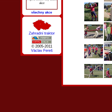
akce
všechny akce
Zahradní traktor
© 2005-2011
Václav Fereš