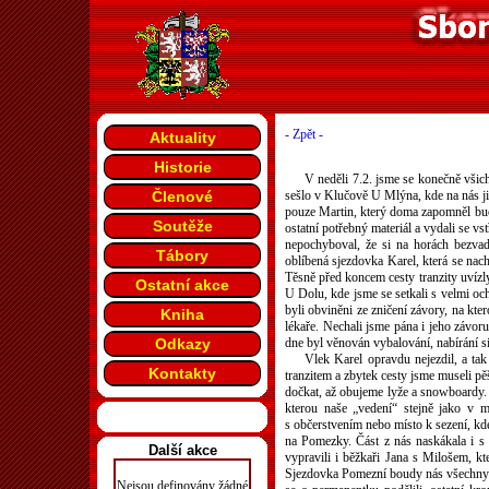
- Zpět -
Aktuality
Historie
V neděli 7.2. jsme se konečně všic
Členové
sešlo v Klučově U Mlýna, kde na nás již
pouze Martin, který doma zapomněl buch
Soutěže
ostatní potřebný materiál a vydali se v
nepochyboval, že si na horách bezvad
Tábory
oblíbená sjezdovka Karel, která se nach
Těsně před koncem cesty tranzity uvízly
Ostatní akce
U Dolu, kde jsme se setkali s velmi oc
byli obviněni ze zničení závory, na kte
Kniha
lékaře. Nechali jsme pána i jeho závo
Odkazy
dne byl věnován vybalování, nabírání si
Vlek Karel opravdu nejezdil, a tak
Kontakty
tranzitem a zbytek cesty jsme museli pě
dočkat, až obujeme lyže a snowboardy. P
kterou naše „vedení“ stejně jako v m
s občerstvením nebo místo k sezení, kd
na Pomezky. Část z nás naskákala i s 
Další akce
vypravili i běžkaři Jana s Milošem, kt
Sjezdovka Pomezní boudy nás všechny nad
Nejsou definovány žádné