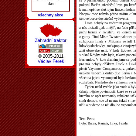
se o permanentku podělili, ostatní k
akce
pokazil Barčin středeční úraz, po kte
k nám opět se slušivým límcem kolem kr
Naopak moc nebylo přáno našim kulturis
všechny akce
takové borce dostatečně vybavená.
Letos nebyly na večerním programu 
z nás ukázali „jak umějí“, na řadu při
patřil turnaji v Twisteru, ve kterém n
z gumy. Titul Mistr Twister nakonec p
Zahradní traktor
strhujícím finále s Milošem ovládl 
lidovky/dechovky, rock/pop a cizojazy
znát obrovské úsilí. V kole lidovek n
s písní Kdyby tady byla, taková panenk
© 2005-2011
Barrandov. V kole druhém jsme se podív
Václav Fereš
pro nás nebyly oříškem. Lucík s Luká
píseň Vayamos Companeros, z parketu 
největší úspěch sklidilo duo Terka a M
všechna jejich vystoupení byla bezkon
rozhýbala. Následovalo vyhlášení výsle
Týden utekl rychle jako voda a byl
čekaly nějaké povinnosti, které se se z
kterého se opět narovnaly zabalené tašk
směr domov, kde už na nás čekali s nav
užili a budeme na něj dlouho vzpomínat
Text: Petra
Foto: Barča, Kamila, Jirka, Fanda