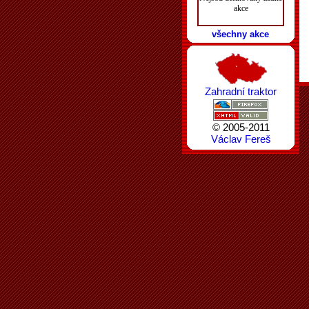
akce
všechny akce
Zahradní traktor
© 2005-2011
Václav Fereš