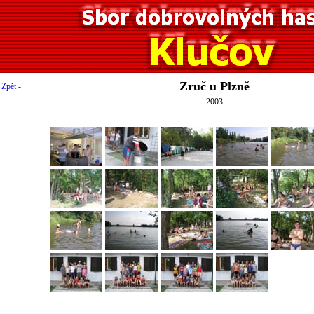
Zruč u Plzně
 Zpět -
2003