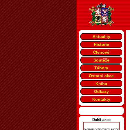
-
Aktuality
Historie
Členové
Soutěže
Tábory
Ostatní akce
Kniha
Odkazy
Kontakty
Další akce
Nejsou definovány žádné