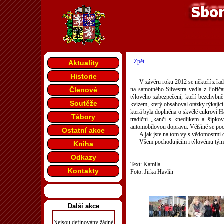
- Zpět -
Aktuality
Historie
V závěru roku 2012 se někteří z řad
Členové
na samotného Silvestra vedla z Poříča
týlového zabezpečení, kteří bezchybně
Soutěže
kvízem, který obsahoval otázky týkající
která byla doplněna o skvělé cukroví H
Tábory
tradiční „kančí s knedlíkem a šípkov
automobilovou dopravu. Většině se pochod
Ostatní akce
A jak jste na tom vy s vědomostmi o
Všem pochodujícím i týlovému týmu 
Kniha
Odkazy
Text: Kamila
Kontakty
Foto: Jirka Havlín
Další akce
Nejsou definovány žádné