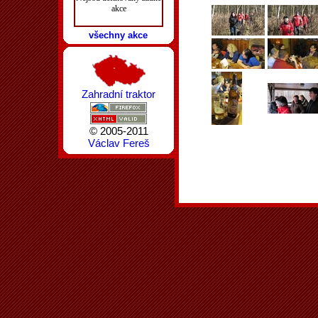
akce
všechny akce
Zahradní traktor
© 2005-2011
Václav Fereš