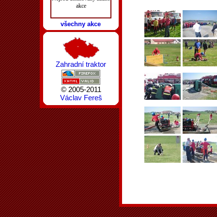
akce
všechny akce
Zahradní traktor
© 2005-2011
Václav Fereš