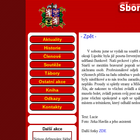
- Zpět -
Aktuality
Historie
V sobotu jsme se vydali na soutěž d
Členové
okraji Lipoltic byla již poseta červený
udělaná člunkově. Naši prckové i přes r
Soutěže
Starší se mezitím bravurně poprali se
záchranu osob. Profesionálové odjeli
Tábory
výkonech přišla na řadu odměna v podobě
byly nástřikové a to nás trochu zarazil
Ostatní akce
nepřálo. Proudy si spletly strany a Míš
Álu, ale nakonec to všichni zvládli a 
Kniha
muselo bolet, zvládl potom svůj post na 
Odkazy
jsme všichni spokojeně a opět se spá
místem a tréninkem, který odhalil nedos
Kontakty
Text: Lucie
Foto: Jirka Havlín a jeho asistenti
Další akce
Další fotky
ZDE
Nejsou definovány žádné